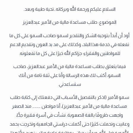
السلام عليكم ورحمة الله وبركاته…تحية طيبة وبعد.
الموضوع: طلب مساعدة مالية من الأمير عبدالعزيز
أود أن أبدأ بتوجيه الشكر والتقدير لسمو صاحب السمو على كل ما
تفعله في خدمة هذا البلد، وكذلك على مد يد العون وتقديم الدعم
للمواطنين والفقراء؛ جزاكم الله خيرًا على كل ما تفعلونه.
فيما يتعلق بطلب مساعدة مالية من الأمير عبدالعزيز، صاحب
السمو، أكتب لك هذه الرسالة وأنا على ثقة تامة من أنك
ستساعدني.
سمو الأمير (اذكر بالتفصيل الأسباب التي دفعتك إلى كتابة طلب
مساعدة مالية من الأمير عبدالعزيز)، أنا مواطن ………… منذ الصغر
واجهت ظروفًا بالغة الصعوبة. نشأت في أسرة فقيرة جدًّا،
وعانيت وتحملت كثيرًا حتى أكملت دراستي الجامعية وتخرجت بحمد
الله وبفضل الله، وبدأت حياتي بوظيفة عادية وراتب زهيد جدًّا هذا