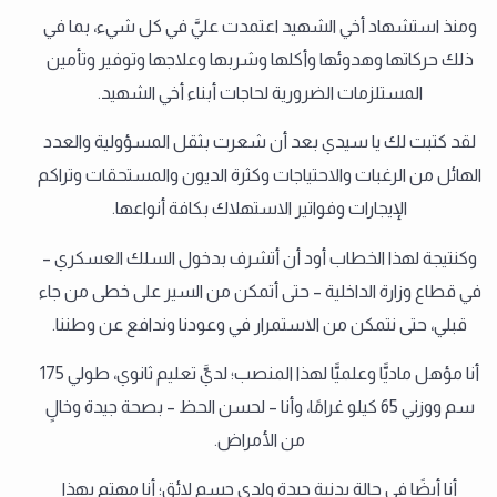
ومنذ استشهاد أخي الشهيد اعتمدت عليَّ في كل شيء، بما في
ذلك حركاتها وهدوئها وأكلها وشربها وعلاجها وتوفير وتأمين
المستلزمات الضرورية لحاجات أبناء أخي الشهيد.
لقد كتبت لك يا سيدي بعد أن شعرت بثقل المسؤولية والعدد
الهائل من الرغبات والاحتياجات وكثرة الديون والمستحقات وتراكم
الإيجارات وفواتير الاستهلاك بكافة أنواعها.
وكنتيجة لهذا الخطاب أود أن أتشرف بدخول السلك العسكري –
في قطاع وزارة الداخلية – حتى أتمكن من السير على خطى من جاء
قبلي، حتى نتمكن من الاستمرار في وعودنا وندافع عن وطننا.
أنا مؤهل ماديًّا وعلميًّا لهذا المنصب؛ لديَّ تعليم ثانوي، طولي 175
سم ووزني 65 كيلو غرامًا، وأنا – لحسن الحظ – بصحة جيدة وخالٍ
من الأمراض.
أنا أيضًا في حالة بدنية جيدة ولدي جسم لائق؛ أنا مهتم بهذا