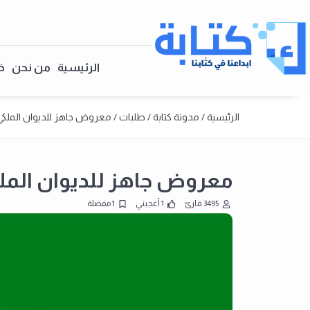
الرئيسية
من نحن
خ
الرئيسية
/
مدونة كتابة
/
طلبات
/
معروض جاهز للديوان الملكي
معروض جاهز للديوان المل
3495 قارئ
1 أعجبني
1 مفضلة